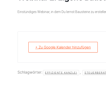
Einstündiges Webinar, in dem Du lernst Bausteine zu erstel
+ Zu Google Kalender hinzufügen
Schlagwörter:
,
EFFIZIENTE KANZLEI
STEUERBERA