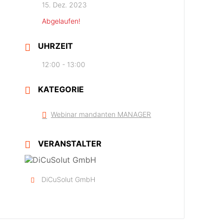
15. Dez. 2023
Abgelaufen!
UHRZEIT
12:00 - 13:00
KATEGORIE
Webinar mandanten MANAGER
VERANSTALTER
DiCuSolut GmbH